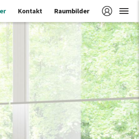
er
kontakt
raumbilder
galerie
projekt speichern
projekt id
laden