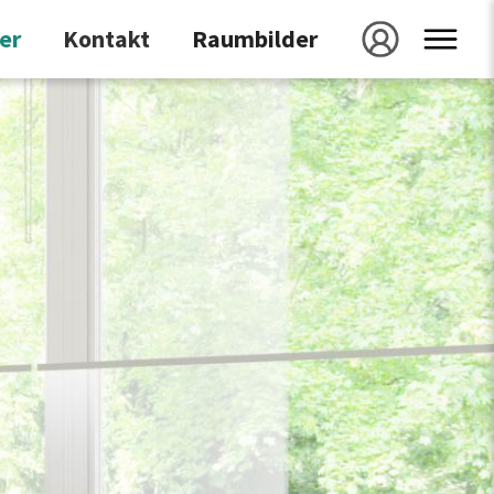
er
kontakt
raumbilder
galerie
projekt speichern
projekt id
laden