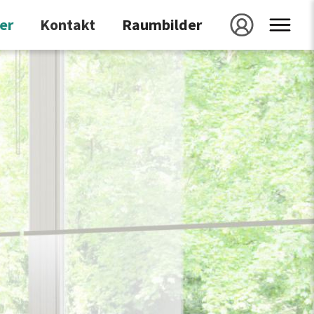
er
kontakt
raumbilder
galerie
projekt speichern
projekt id
laden